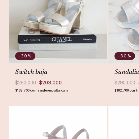
-30
%
-30
%
Switch baja
Sandalia
$290.000
$203.000
$290.000
$182.700
con
Transferencia Bancaria
$182.700
con
Tr