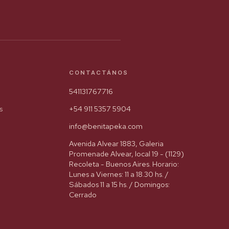
CONTACTÁNOS
541131767716
s
+54 911 5357 5904
info@benitapeka.com
Avenida Alvear 1883, Galeria
Promenade Alvear, local 19 - (1129)
Recoleta - Buenos Aires. Horario:
Lunes a Viernes: 11 a 18.30 hs. /
Sábados 11 a 15 hs. / Domingos:
Cerrado