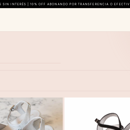
AS SIN INTERÉS | 10% OFF ABONANDO POR TRANSFERENCIA O EFECTIVO