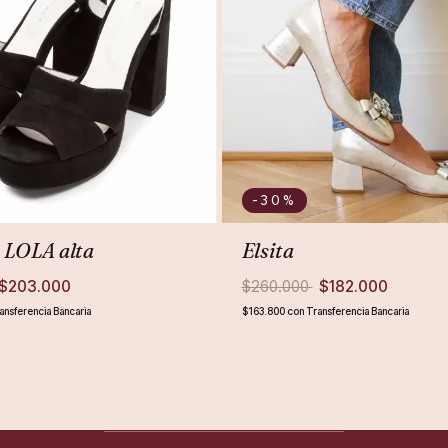
-30
%
 LOLA alta
Elsita
$203.000
$260.000
$182.000
ansferencia Bancaria
$163.800
con
Transferencia Bancaria