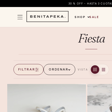
30 % OFF - HASTA 3 CUOT
SHOP
SALE
Fiesta
FILTRAR
ORDENAR
VISTA