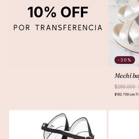
-30
%
Mechi ba
$290.000
$182.700
con
Tr