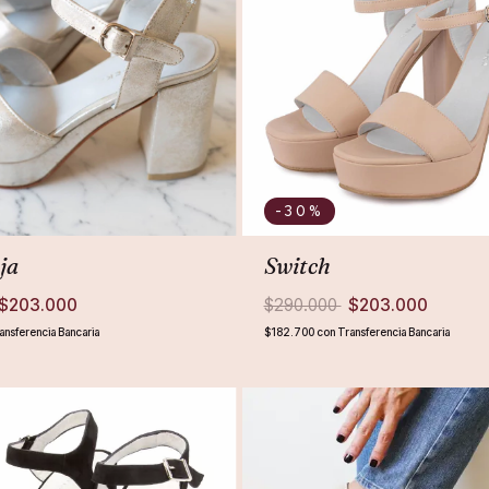
-30
%
ja
Switch
$203.000
$290.000
$203.000
ansferencia Bancaria
$182.700
con
Transferencia Bancaria