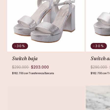
-30
%
-30
%
Switch baja
Switch a
$290.000
$203.000
$290.000
$182.700
con
Transferencia Bancaria
$182.700
con
Tr