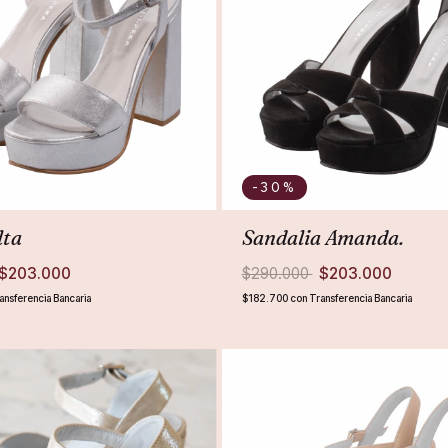
-30
%
lta
Sandalia Amanda.
$203.000
$290.000
$203.000
ansferencia Bancaria
$182.700
con
Transferencia Bancaria