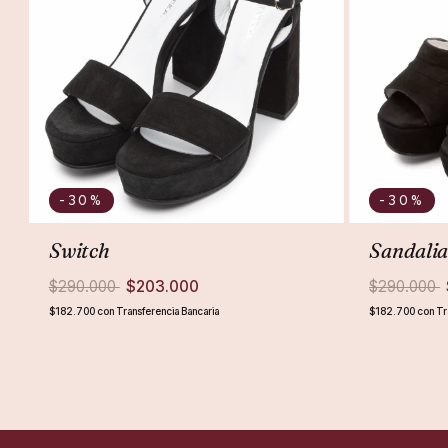
-30
%
-30
%
Switch
Sandalia
$290.000
$203.000
$290.000
$182.700
con
Transferencia Bancaria
$182.700
con
Tr