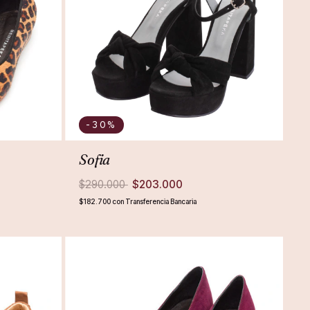
-30
%
Sofia
$290.000
$203.000
$182.700
con
Transferencia Bancaria