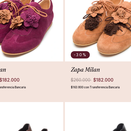
-30
%
lan
Zapa Milan
$182.000
$260.000
$182.000
nsferencia Bancaria
$163.800
con
Transferencia Bancaria