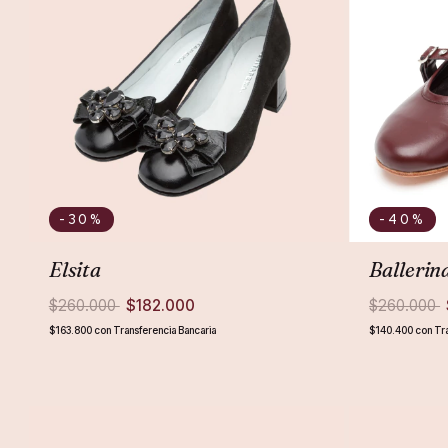
-30
%
-40
%
Elsita
Balleri
$260.000
$182.000
$260.000
$163.800
con
Transferencia Bancaria
$140.400
con
Tr