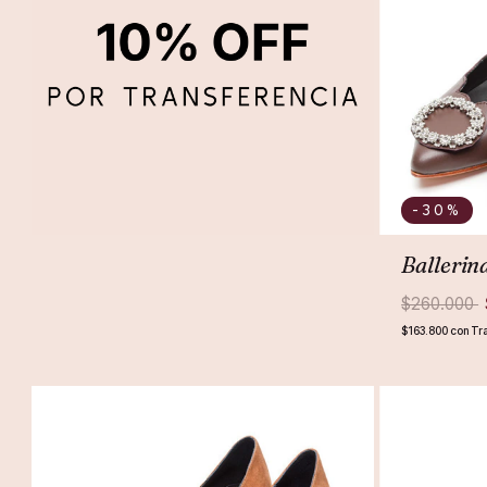
-30
%
Ballerin
$260.000
$163.800
con
Tra