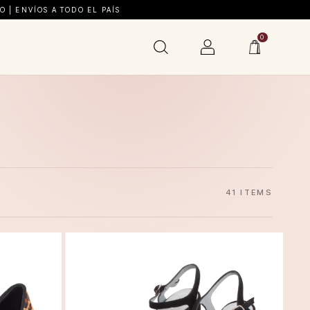
 | ENVÍOS A TODO EL PAÍS
0
41 ITEMS