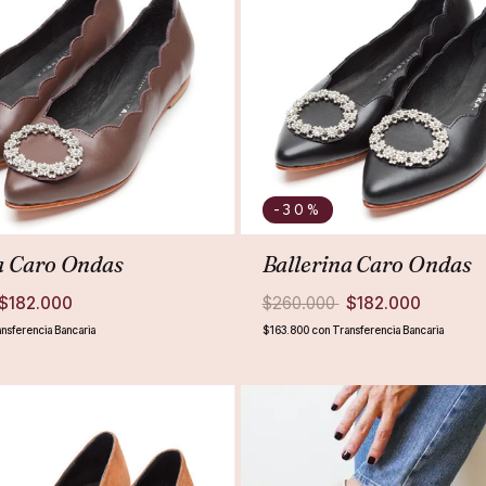
-30
%
a Caro Ondas
Ballerina Caro Ondas
$182.000
$260.000
$182.000
nsferencia Bancaria
$163.800
con
Transferencia Bancaria