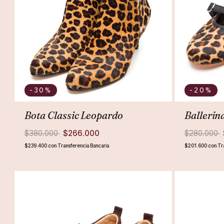
-30
%
-20
%
Bota Classic Leopardo
Balleri
$380.000
$266.000
$280.000
$239.400
con
Transferencia Bancaria
$201.600
con
Tr