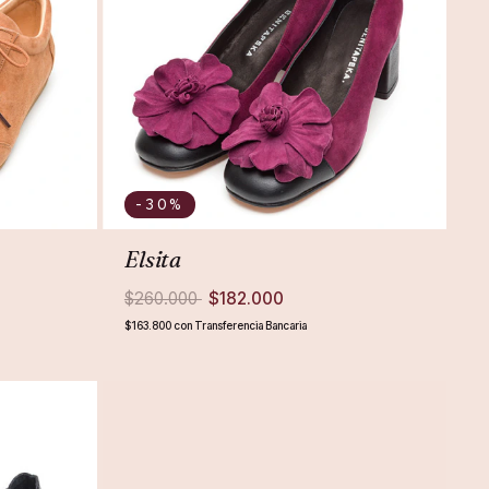
-30
%
Elsita
$260.000
$182.000
$163.800
con
Transferencia Bancaria