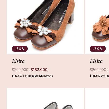
-30
%
-30
%
Elsita
Elsita
$260.000
$182.000
$260.000
$163.800
con
Transferencia Bancaria
$163.800
con
Tra