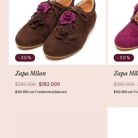
-30
%
-30
%
Zapa Milan
Zapa Mi
$260.000
$182.000
$260.000
$163.800
con
Transferencia Bancaria
$163.800
con
Tra