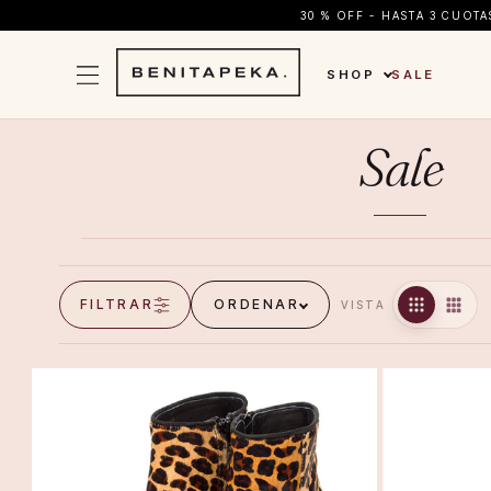
30 % OFF - HASTA 3 CUOT
SHOP
SALE
Sale
FILTRAR
ORDENAR
VISTA