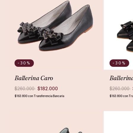
-30
%
-30
%
Ballerina Caro
Ballerin
$260.000
$182.000
$260.000
$163.800
con
Transferencia Bancaria
$163.800
con
Tra