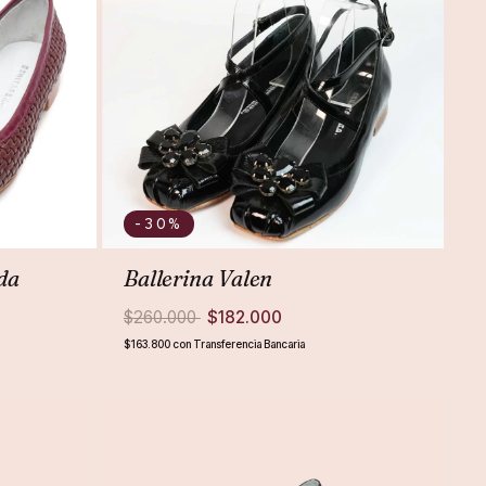
-30
%
da
Ballerina Valen
$260.000
$182.000
$163.800
con
Transferencia Bancaria