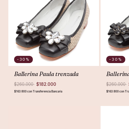
-30
%
-30
%
Ballerina Paula trenzada
Ballerin
$260.000
$182.000
$260.000
$163.800
con
Transferencia Bancaria
$163.800
con
Tra