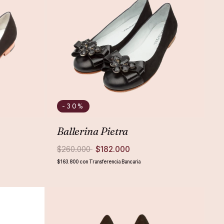
-30
%
Ballerina Pietra
$260.000
$182.000
$163.800
con
Transferencia Bancaria