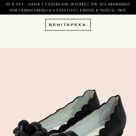
30 % OFF - HASTA 3 CUOTAS SIN INTERÉS | 10% OFF ABONANDO
POR TRANSFERENCIA O EFECTIVO | ENVÍOS A TODO EL PAÍS